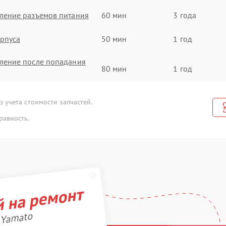
ление разъемов питания
60 мин
3 года
рпуса
50 мин
1 год
ление после попадания
80 мин
1 год
тчика холла
40 мин
2 года
 учета стоимости запчастей.
равность.
емента освещения
30 мин
3 года
мортизаторов
40 мин
3 года
одшипников
40 мин
1 год
й на ремонт
е люфта
100 мин
1 год
езины
70 мин
1 год