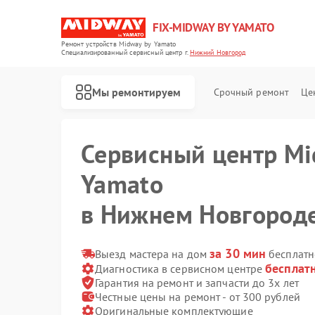
FIX-MIDWAY BY YAMATO
Ремонт устройств Midway by Yamato
Специализированный cервисный центр г.
Нижний Новгород
Мы ремонтируем
Срочный ремонт
Це
Сервисный центр Mi
Ремонт электросамокатов Midway by Yamato
Yamato
в Нижнем Новгород
за 30 мин
Выезд мастера на дом
бесплатн
бесплат
Диагностика в сервисном центре
Гарантия на ремонт и запчасти до 3х лет
Честные цены на ремонт - от 300 рублей
Оригинальные комплектующие