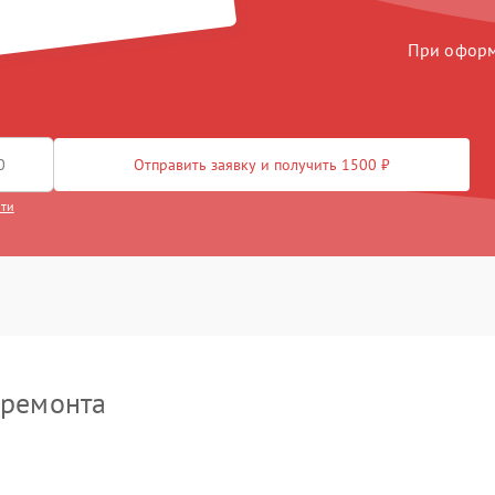
 Yamato
амеры
30 мин
1 год
При оформл
70 мин
1 год
ляция
30 мин
2 года
Отправить заявку и получить 1500 ₽
дсветки
100 мин
2 года
сти
 ремонта