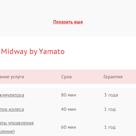
Показать еще
и
Midway by Yamato
ние услуги
Срок
Гарантия
кумулятора
80 мин
3 года
тор-колеса
40 мин
1 год
аты управления
60 мин
1 год
вление)