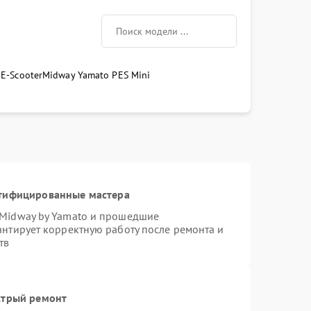
E-Scooter
Midway Yamato PES Mini
ртифицированные мастера
 Midway by Yamato и прошедшие
антирует корректную работу после ремонта и
тв
стрый ремонт