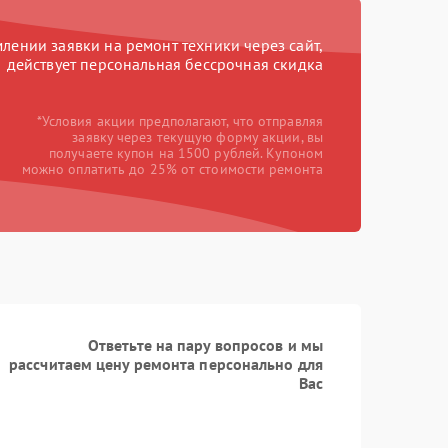
Заказать
750 рублей
ении заявки на ремонт техники через сайт,
действует персональная бессрочная скидка
Заказать
2000 рублей
*Условия акции предполагают, что отправляя
Заказать
1100 рублей
заявку через текущую форму акции, вы
получаете купон на 1500 рублей. Купоном
можно оплатить до 25% от стоимости ремонта
Заказать
400 рублей
Ответьте на пару вопросов и мы
рассчитаем цену ремонта персонально для
Вас