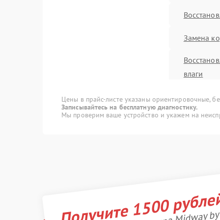
Восстанов
Замена ко
Восстанов
влаги
Замена да
Цены в прайс-листе указаны ориентировочные, без
Записывайтесь на бесплатную диагностику.
Мы проверим ваше устройство и укажем на неисп
Замена эл
Замена а
Замена п
Получите 1500 рубле
Устранени
Замена р