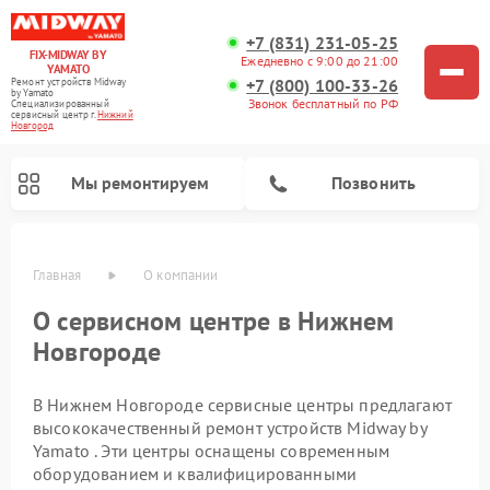
+7 (831) 231-05-25
FIX-MIDWAY BY
Ежедневно с 9:00 до 21:00
YAMATO
+7 (800) 100-33-26
Ремонт устройств Midway
by Yamato
Звонок бесплатный по РФ
Специализированный
cервисный центр г.
Нижний
Новгород
Мы ремонтируем
Позвонить
Главная
О компании
Ремонт электросамокатов Midway by Yamato
О сервисном центре в Нижнем
Новгороде
В Нижнем Новгороде сервисные центры предлагают
высококачественный ремонт устройств Midway by
Yamato . Эти центры оснащены современным
оборудованием и квалифицированными