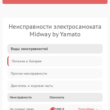
Неисправности электросамоката
Midway by Yamato
Виды неисправностей
Питание и батарея
Прочие неисправности
Двигатель и ходовая часть
Неисправности
Стоимость
Тормоза и безопасность
Не держит заряд
2500 ₽
Подробнее →