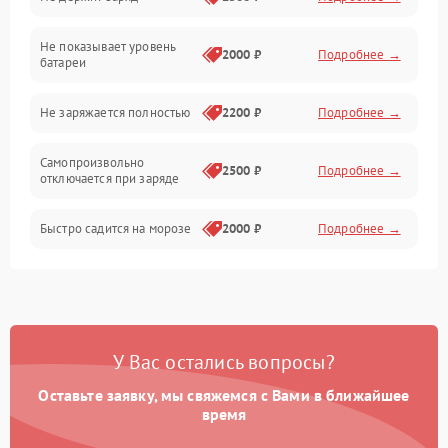
Подвеска и колеса
Не показывает уровень
Электроника и управление
2000 ₽
Подробнее →
батареи
Общие поломки
Не заряжается полностью
2200 ₽
Подробнее →
Режим работы
Самопроизвольно
2500 ₽
Подробнее →
отключается при заряде
Проблемы с механикой
Быстро садится на морозе
2000 ₽
Подробнее →
Батарея
Механические повреждения
У Вас остались вопросы?
Оставьте заявку, мы свяжемся с Вами в ближайшее
время