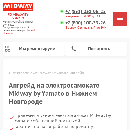
+7 (831) 231-05-25
FIX-MIDWAY BY
Ежедневно с 9:00 до 21:00
YAMATO
+7 (800) 100-33-26
Ремонт устройств Midway
by Yamato
Звонок бесплатный по РФ
Специализированный
cервисный центр г.
Нижний
Новгород
Мы ремонтируем
Позвонить
ороде
Электросамокат Midway by Yamato  апгрейд
Ремонт электросамокатов Midway by Yamato
Апгрейд на электросамокате
Midway by Yamato в Нижнем
Новгороде
Привезем и увезем электросамокат Midway by
Yamato собственной доставкой
Гарантия на наши работы по ремонту