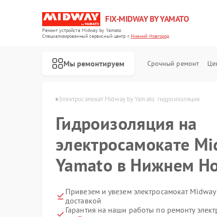
FIX-MIDWAY BY YAMATO
Ремонт устройств Midway by Yamato
Специализированный cервисный центр г.
Нижний Новгород
Мы ремонтируем
Срочный ремонт
Це
Ремонт электросамокатов Midway by Yamato
в Нижнем Новгороде
Электросамокат Midway by Yamato  гидроизоляция
Гидроизоляция на
электросамокате Mi
Yamato в Нижнем Н
Привезем и увезем электросамокат Midway
доставкой
Гарантия на наши работы по ремонту элек