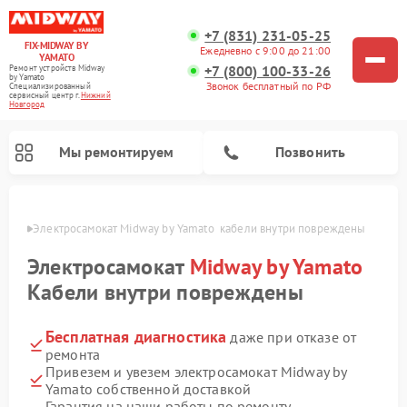
+7 (831) 231-05-25
FIX-MIDWAY BY
Ежедневно с 9:00 до 21:00
YAMATO
+7 (800) 100-33-26
Ремонт устройств Midway
by Yamato
Звонок бесплатный по РФ
Специализированный
cервисный центр г.
Нижний
Новгород
Мы ремонтируем
Позвонить
ороде
Электросамокат Midway by Yamato  кабели внутри повреждены
Ремонт электросамокатов Midway by Yamato
Электросамокат
Midway by Yamato
Кабели внутри повреждены
Бесплатная диагностика
даже при отказе от
ремонта
Привезем и увезем электросамокат Midway by
Yamato собственной доставкой
Гарантия на наши работы по ремонту