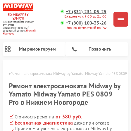
+7 (831) 231-05-25
FIX-MIDWAY BY
Ежедневно с 9:00 до 21:00
YAMATO
+7 (800) 100-33-26
Ремонт устройств Midway
by Yamato
Звонок бесплатный по РФ
Специализированный
cервисный центр г.
Нижний
Новгород
Мы ремонтируем
Позвонить
ороде
Ремонт электросамоката Midway by Yamato  Midway Yamato PES 0809 
Ремонт электросамокатов Midway by Yamato
Ремонт электросамоката Midway by
Yamato Midway Yamato PES 0809
Pro в Нижнем Новгороде
от 380 руб.
Стоимость ремонта
Бесплатная диагностика
даже при отказе
Привезем и увезем электросамокат Midway by