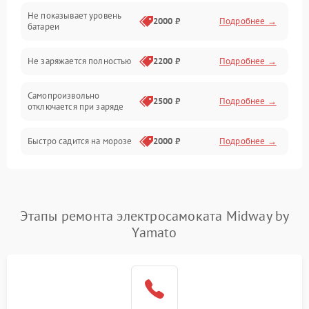
Не показывает уровень
Электроника и управление
2000 ₽
Подробнее →
батареи
Общие поломки
Не заряжается полностью
2200 ₽
Подробнее →
Режим работы
Самопроизвольно
2500 ₽
Подробнее →
отключается при заряде
Проблемы с механикой
Быстро садится на морозе
2000 ₽
Подробнее →
Батарея
Механические повреждения
Этапы ремонта электросамоката Midway by
Yamato