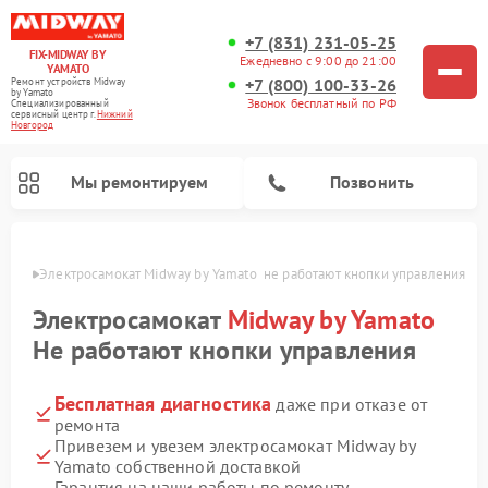
+7 (831) 231-05-25
FIX-MIDWAY BY
Ежедневно с 9:00 до 21:00
YAMATO
+7 (800) 100-33-26
Ремонт устройств Midway
by Yamato
Звонок бесплатный по РФ
Специализированный
cервисный центр г.
Нижний
Новгород
Мы ремонтируем
Позвонить
ороде
Электросамокат Midway by Yamato  не работают кнопки управления
Ремонт электросамокатов Midway by Yamato
Электросамокат
Midway by Yamato
Не работают кнопки управления
Бесплатная диагностика
даже при отказе от
ремонта
Привезем и увезем электросамокат Midway by
Yamato собственной доставкой
Гарантия на наши работы по ремонту