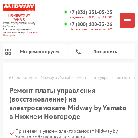
+7 (831) 231-05-25
FIX-MIDWAY BY
Ежедневно с 9:00 до 21:00
YAMATO
+7 (800) 100-33-26
Ремонт устройств Midway
by Yamato
Звонок бесплатный по РФ
Специализированный
cервисный центр г.
Нижний
Новгород
Мы ремонтируем
Позвонить
ороде
Электросамокат Midway by Yamato  ремонт платы управления (восстан
Ремонт электросамокатов Midway by Yamato
Ремонт платы управления
(восстановление) на
электросамокате Midway by Yamato
в Нижнем Новгороде
Привезем и увезем электросамокат Midway by
Yamato собственной доставкой