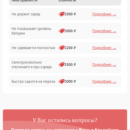
Неисправности
Стоимость
Тормоза и безопасность
Не держит заряд
2500 ₽
Подробнее →
Подвеска и колеса
Не показывает уровень
Электроника и управление
2000 ₽
Подробнее →
батареи
Общие поломки
Не заряжается полностью
2200 ₽
Подробнее →
Режим работы
Самопроизвольно
2500 ₽
Подробнее →
отключается при заряде
Проблемы с механикой
Быстро садится на морозе
2000 ₽
Подробнее →
Батарея
Механические повреждения
У Вас остались вопросы?
Оставьте заявку, мы свяжемся с Вами в ближайшее