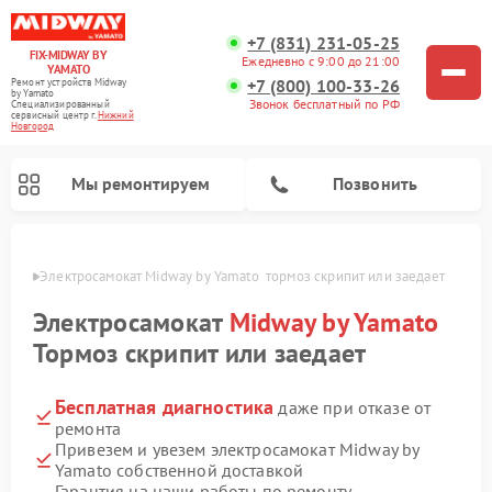
+7 (831) 231-05-25
FIX-MIDWAY BY
Ежедневно с 9:00 до 21:00
YAMATO
+7 (800) 100-33-26
Ремонт устройств Midway
by Yamato
Звонок бесплатный по РФ
Специализированный
cервисный центр г.
Нижний
Новгород
Мы ремонтируем
Позвонить
ороде
Электросамокат Midway by Yamato  тормоз скрипит или заедает
Ремонт электросамокатов Midway by Yamato
Электросамокат
Midway by Yamato
Тормоз скрипит или заедает
Бесплатная диагностика
даже при отказе от
ремонта
Привезем и увезем электросамокат Midway by
Yamato собственной доставкой
Гарантия на наши работы по ремонту