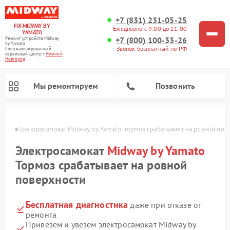
+7 (831) 231-05-25
FIX-MIDWAY BY
Ежедневно с 9:00 до 21:00
YAMATO
+7 (800) 100-33-26
Ремонт устройств Midway
by Yamato
Звонок бесплатный по РФ
Специализированный
cервисный центр г.
Нижний
Новгород
Мы ремонтируем
Позвонить
ороде
Электросамокат Midway by Yamato  тормоз срабатывает на ровной пов
Ремонт электросамокатов Midway by Yamato
Электросамокат
Midway by Yamato
Тормоз срабатывает на ровной
поверхности
Бесплатная диагностика
даже при отказе от
ремонта
Привезем и увезем электросамокат Midway by