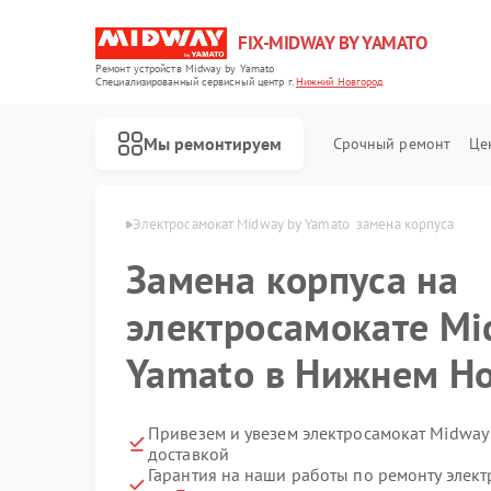
FIX-MIDWAY BY YAMATO
Ремонт устройств Midway by Yamato
Специализированный cервисный центр г.
Нижний Новгород
Мы ремонтируем
Срочный ремонт
Це
Ремонт электросамокатов Midway by Yamato
в Нижнем Новгороде
Электросамокат Midway by Yamato  замена корпуса
Замена корпуса на
электросамокате Mi
Yamato в Нижнем Н
Привезем и увезем электросамокат Midway
доставкой
Гарантия на наши работы по ремонту элек