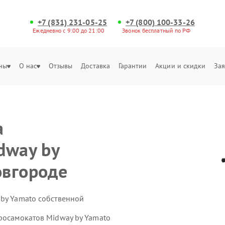
+7 (831) 231-05-25
+7 (800) 100-33-26
Ежедневно с 9:00 до 21:00
Звонок бесплатный по РФ
ны
О нас
Отзывы
Доставка
Гарантии
Акции и скидки
Зая
а
dway by
овгороде
 by Yamato собственной
тросамокатов Midway by Yamato