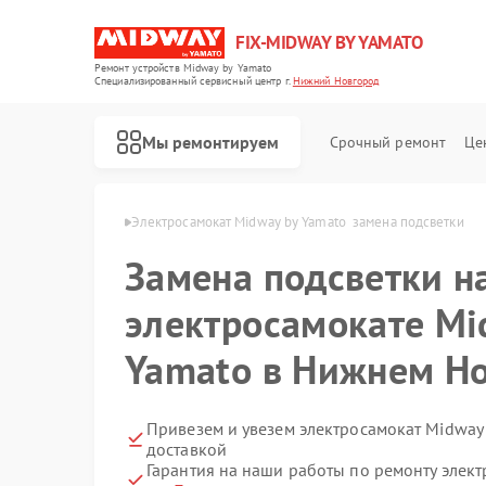
FIX-MIDWAY BY YAMATO
Ремонт устройств Midway by Yamato
Специализированный cервисный центр г.
Нижний Новгород
Мы ремонтируем
Срочный ремонт
Це
Ремонт электросамокатов Midway by Yamato
в Нижнем Новгороде
Электросамокат Midway by Yamato  замена подсветки
Замена подсветки н
электросамокате Mi
Yamato в Нижнем Н
Привезем и увезем электросамокат Midway
доставкой
Гарантия на наши работы по ремонту элек