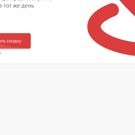
 тот же день
ть скидку
и