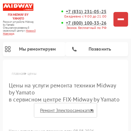
+7 (831) 231-05-25
FIX-MIDWAY BY
Ежедневно с 9:00 до 21:00
YAMATO
+7 (800) 100-33-26
Ремонт устройств Midway
by Yamato
Звонок бесплатный по РФ
Специализированный
cервисный центр г.
Нижний
Новгород
Мы ремонтируем
Позвонить
главная
цены
Ремонт электросамокатов Midway by Yamato
Цены на услуги ремонта техники Midway
by Yamato
в сервисном центре FIX-Midway by Yamato
Цены актуальны на текущую дату 08.08.2026