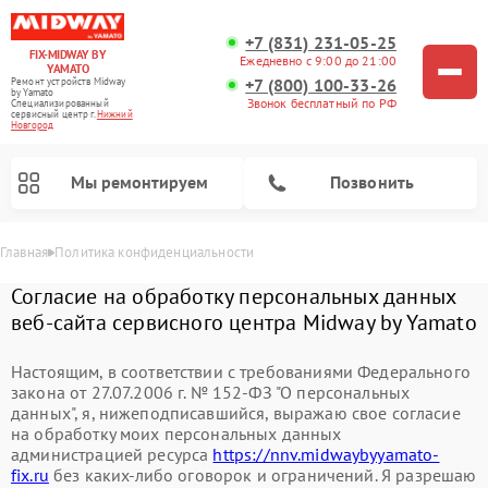
+7 (831) 231-05-25
FIX-MIDWAY BY
Ежедневно с 9:00 до 21:00
YAMATO
+7 (800) 100-33-26
Ремонт устройств Midway
by Yamato
Звонок бесплатный по РФ
Специализированный
cервисный центр г.
Нижний
Новгород
Мы ремонтируем
Позвонить
Главная
Политика конфиденциальности
Ремонт электросамокатов Midway by Yamato
Согласие на обработку персональных данных
веб-сайта сервисного центра Midway by Yamato
Настоящим, в соответствии с требованиями Федерального
закона от 27.07.2006 г. № 152-ФЗ "О персональных
данных", я, нижеподписавшийся, выражаю свое согласие
на обработку моих персональных данных
администрацией ресурса
https://nnv.midwaybyyamato-
fix.ru
без каких-либо оговорок и ограничений. Я разрешаю