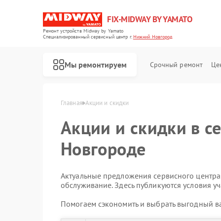
FIX-MIDWAY BY YAMATO
Ремонт устройств Midway by Yamato
Специализированный cервисный центр г.
Нижний Новгород
Мы ремонтируем
Срочный ремонт
Це
Ремонт электросамокатов Midway by Yamato
Главная
Акции и скидки
Акции и скидки в с
Новгороде
Актуальные предложения сервисного центра:
обслуживание. Здесь публикуются условия уч
Помогаем сэкономить и выбрать выгодный ва