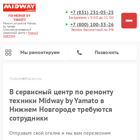
+7 (831) 231-05-25
FIX-MIDWAY BY
Ежедневно с 9:00 до 21:00
YAMATO
+7 (800) 100-33-26
Ремонт устройств Midway
by Yamato
Звонок бесплатный по РФ
Специализированный
cервисный центр г.
Нижний
Новгород
Мы ремонтируем
Позвонить
Главная
Вакансии
Ремонт электросамокатов Midway by Yamato
В сервисный центр по ремонту
техники Midway by Yamato в
Нижнем Новгороде требуются
сотрудники
Отправьте свой отклик и мы вам перезвоним